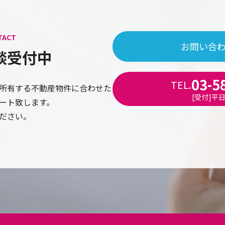
TACT
お問い合
談受付中
03-5
TEL.
所有する不動産物件に合わせた
[受付]平日9
ート致します。
ださい。