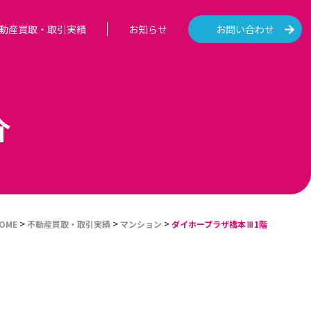
動産買取・取引実績
お知らせ
お問い合わせ
介
>
>
>
OME
不動産買取・取引実績
マンション
ダイホープラザ橋本Ⅲ1階